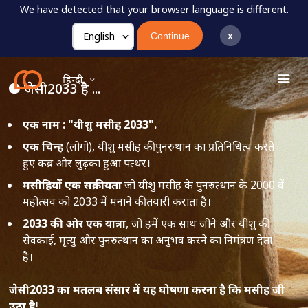
We have detected that your browser language is different.
x
Continue
मुख्य पृष्ठ
हिन्दी
जेसी2033 है ...
एक
नाम
: "
यीशु
मसीह
2033".
एक
चिन्ह
(लोगो), यीशु मसीह की पुनरुथान का प्रतिनिधित्व करते
हुए कब्र और लुढ़का हुआ पत्थर।
मसीहियों
एक
सक्रीयता
जो यीशु मसीह के पुनरुत्थान के 2000 वें
महोत्सव को 2033 में मनाने की तयारी कराता है।
2033
की
ओर
एक
यात्रा
, जो हमें एक साथ जीने और यीशु की
सेवकाई, मृत्यु और पुनरुत्थान का अनुभव करने का निमंत्रण देता
है।
जेसी
2033
का
मतलब
संसार
में
यह
घोषणा
करना
है
कि
मसीह
जी
उठा
है
!