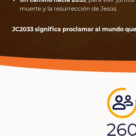
Un camino hacia 2033
, para vivir juntos 
muerte y la resurrección de Jesús.
JC2033 significa proclamar al mundo que 
26