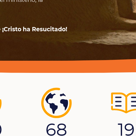
el ministerio, la
¡Cristo ha Resucitado!
68
0
19