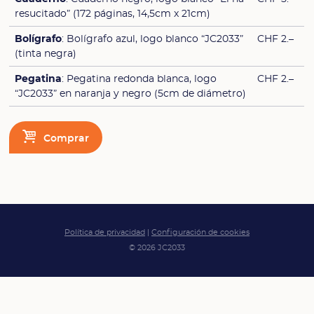
resucitado” (172 páginas, 14,5cm x 21cm)
Bolígrafo
: Bolígrafo azul, logo blanco “JC2033”
CHF 2.–
(tinta negra)
Pegatina
: Pegatina redonda blanca, logo
CHF 2.–
“JC2033” en naranja y negro (5cm de diámetro)
Comprar
Política de privacidad
|
Configuración de cookies
© 2026 JC2033