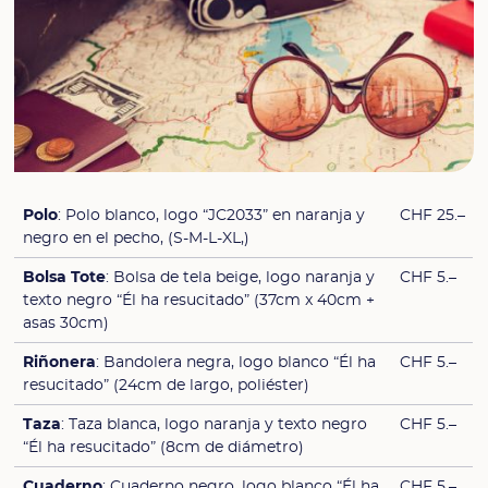
Polo
: Polo blanco, logo “JC2033” en naranja y
CHF 25.–
negro en el pecho, (S-M-L-XL,)
Bolsa
Tote
: Bolsa de tela beige, logo naranja y
CHF 5.–
texto negro “Él ha resucitado” (37cm x 40cm +
asas 30cm)
Riñonera
: Bandolera negra, logo blanco “Él ha
CHF 5.–
resucitado” (24cm de largo, poliéster)
Taza
: Taza blanca, logo naranja y texto negro
CHF 5.–
“Él ha resucitado” (8cm de diámetro)
Cuaderno
: Cuaderno negro, logo blanco “Él ha
CHF 5.–