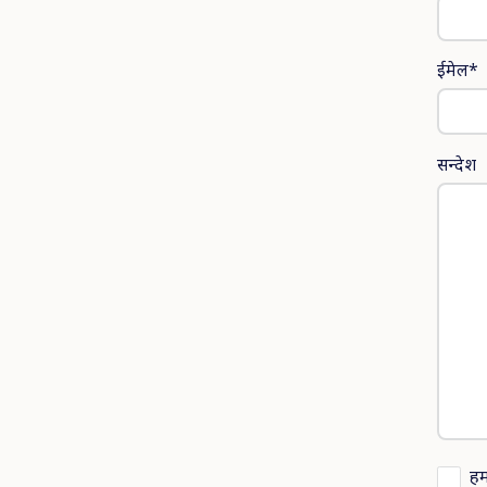
ईमेल*
सन्देश
हम