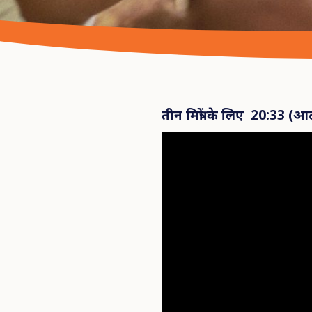
तीन
मित्रों
के
लिए
20:33 (
आ