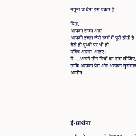
नमूना प्रार्थना इस प्रकार है :
पिता
,
आपका
राज्य
आए
आपकी
इच्छा
जैसे
स्वर्ग
में
पूरी
होती
है
वैसे
ही
पृथ्वी
पर
भी
हो
पवित्र
आत्मा
,
आइए।
मैं
... (
अपने
तीन
मित्रों
का
नाम
लीजिए
ताकि
आपका
प्रेम
और
आपका
सुसमा
आमीन
ई
-
प्रार्थना