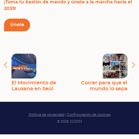
¡Toma tu bastón de mando y únete a la marcha hacia el
2033!
Únete
El Movimiento de
Correr para que el
Lausana en Seúl
mundo lo sepa
Política de privacidad
|
Configuración de cookies
© 2026 JC2033