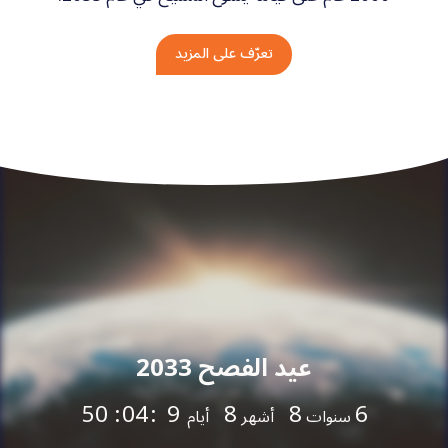
تعرّف على المزيد
عيد الفصح 2033
49
:
04
:
9
8
8
سنوات
أشهر
أيام