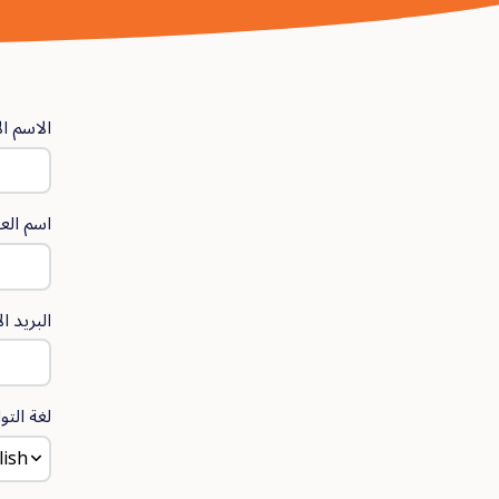
الاسم ا
اسم العا
البريد ا
لغة الت