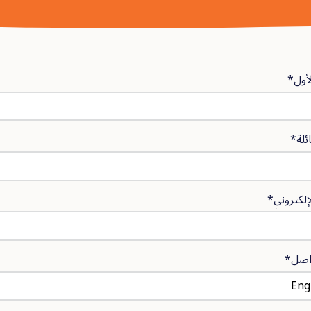
لأول*
ئلة*
لإلكتروني*
واصل*