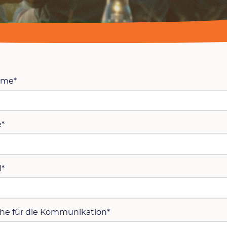
ame*
*
l*
he für die Kommunikation*