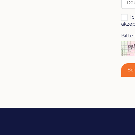
I
akzep
Bitte
Se