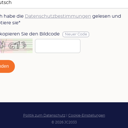
ch habe die
Datenschutzbestimmungen
gelesen und
tiere sie*
 kopieren Sie den Bildcode
Neuer Code
nden
Politik zum Datenschutz
|
Cookie-Einstellungen
© 2026 JC2033