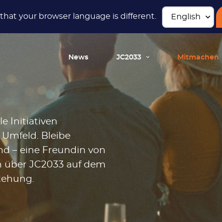
hat your browser language is different.
News
JC2033
Mitmachen
e Initiativen
s Umfeld. Bleibe
nd – eine Freundin von
en über JC2033 auf dem
tehung.