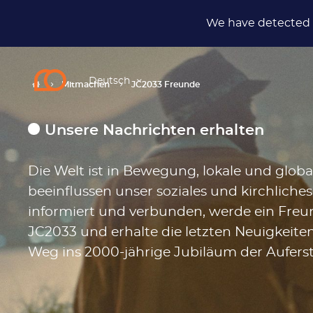
We have detected t
Deutsch
Mitmachen
JC2033 Freunde
Unsere Nachrichten erhalten
Die Welt ist in Bewegung, lokale und global
beeinflussen unser soziales und kirchliche
informiert und verbunden, werde ein Freu
JC2033 und erhalte die letzten Neuigkeit
Weg ins 2000-jährige Jubiläum der Aufers