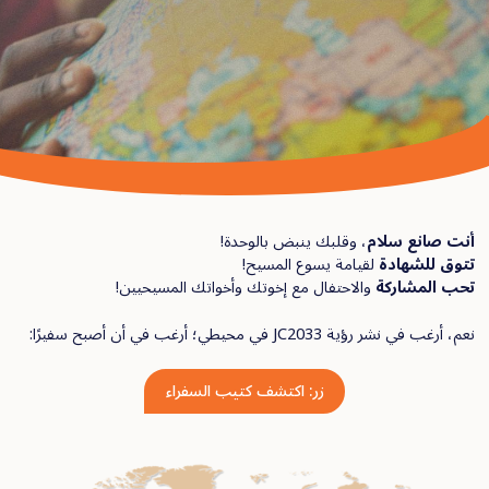
لام
، وقلبك ينبض بالوحدة!
ة
لقيامة يسوع المسيح!
كة
والاحتفال مع إخوتك وأخواتك المسيحيين!
يطي؛ أرغب في أن أصبح سفيرًا:
زر: اكتشف كتيب السفراء