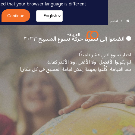
e have detected that your browser language is different.
x
Continue
السفراء
العربية
لى سفراء حركة يسوع المسيح ٢٠٣٣
ثني عشر تلميذًا.
فضل، ولا الأغنى، ولا الأكثر كفاءة.
 كُلِّفوا بمهمة إعلان قيامة المسيح في كل مكان!