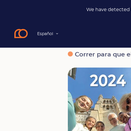
We have detected t
Español
Noticias
Correr para que el mundo lo sepa
Correr para que 