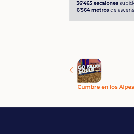
36’465
escalones
subido
6’564
metros
de ascens
Cumbre en los Alpe