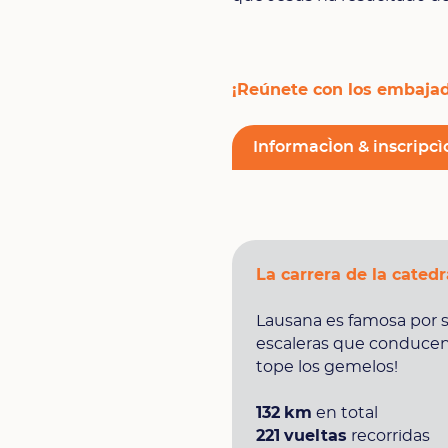
¡Reúnete con los embajad
InformacÌon & inscripcì
La carrera de la catedr
Lausana es famosa por s
escaleras que conducen 
tope los gemelos!
132
km
en total
221
vueltas
recorridas