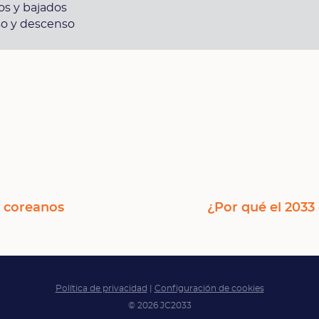
s y bajados
o y descenso
s coreanos
¿Por qué el 2033 
Política de privacidad
|
Configuración de cookies
© 2026 JC2033