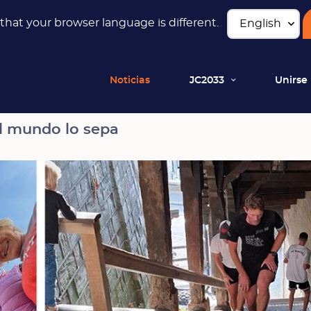
hat your browser language is different.
Noticias
JC2033
Unirse
el mundo lo sepa