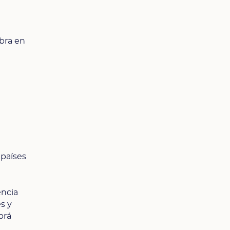
bra en
 países
encia
s y
brá