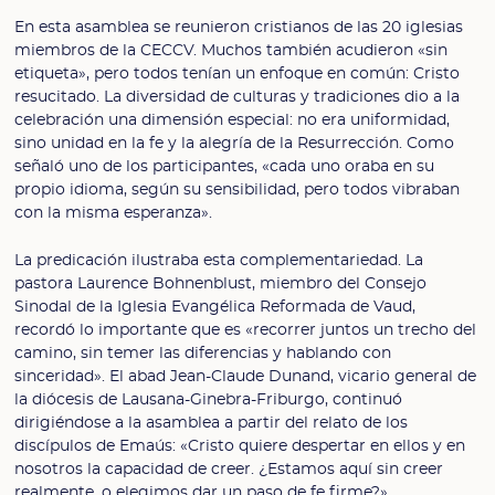
En esta asamblea se reunieron cristianos de las 20 iglesias
miembros de la CECCV. Muchos también acudieron «sin
etiqueta», pero todos tenían un enfoque en común: Cristo
resucitado. La diversidad de culturas y tradiciones dio a la
celebración una dimensión especial: no era uniformidad,
sino unidad en la fe y la alegría de la Resurrección. Como
señaló uno de los participantes, «cada uno oraba en su
propio idioma, según su sensibilidad, pero todos vibraban
con la misma esperanza».
La predicación ilustraba esta complementariedad. La
pastora Laurence Bohnenblust, miembro del Consejo
Sinodal de la Iglesia Evangélica Reformada de Vaud,
recordó lo importante que es «recorrer juntos un trecho del
camino, sin temer las diferencias y hablando con
sinceridad». El abad Jean-Claude Dunand, vicario general de
la diócesis de Lausana-Ginebra-Friburgo, continuó
dirigiéndose a la asamblea a partir del relato de los
discípulos de Emaús: «Cristo quiere despertar en ellos y en
nosotros la capacidad de creer. ¿Estamos aquí sin creer
realmente, o elegimos dar un paso de fe firme?».