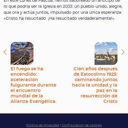
En este Lunes de Pascua, hemos saboreado un anticipo de
lo que podría ser la Iglesia en 2033: un pueblo unido, alegre,
que ora y actúa juntos, impulsado por una única esperanza:
«Cristo ha resucitado. ¡Ha resucitado verdaderamente!».
El fuego se ha
Cien años después
encendido:
de Estocolmo 1925:
aceleración
caminando juntos
fulgurante durante
hacia la unidad y la
el encuentro
paz en la
mundial de la
resurrección de
Alianza Evangélica.
Cristo
Política de privacidad
|
Configuración de cookies