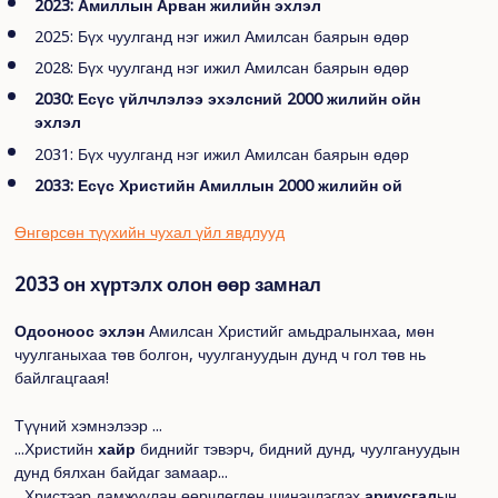
2023: Амиллын Арван жилийн эхлэл
2025: Бүх чуулганд нэг ижил Амилсан баярын өдөр
2028: Бүх чуулганд нэг ижил Амилсан баярын өдөр
2030: Есүс үйлчлэлээ эхэлсний 2000 жилийн ойн
эхлэл
2031: Бүх чуулганд нэг ижил Амилсан баярын өдөр
2033: Есүс Христийн Амиллын 2000 жилийн ой
Өнгөрсөн түүхийн чухал үйл явдлууд
2033 он хүртэлх олон өөр замнал
Одооноос эхлэн
Амилсан Христийг амьдралынхаа, мөн
чуулганыхаа төв болгон, чуулгануудын дунд ч гол төв нь
байлгацгаая!
Түүний хэмнэлээр ...
...Христийн
хайр
биднийг тэвэрч, бидний дунд, чуулгануудын
дунд бялхан байдаг замаар...
...Христээр дамжуулан өөрчлөгдөн шинэчлэгдэх
ариусгал
ын