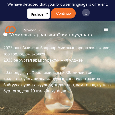
We have detected that your browser language is different.
x
Continue
JC2033
Арван жил
Монгол
"Амиллын арван жил"-ийн дуудлага
2023 оны Амилсан баяраар Амиллын арван жил эхэлж,
тоо тоологдож эхэлсэн.
2033 он хүртэл арав хүрэхгүй жил үлджээ.
2033 онд Есүс Христ амилсны 2000 жилийн ойг
тэмдэглэх үйл ажиллагаануудыг санаачлан зохион
байгуулах урилга чуулган, хөдөлгөөн, хамт олон, сүлжээ
бүрт өгөгдсөн 10 жилийн хугацаа.