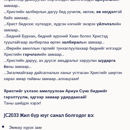
замаар...
...Христийн залбирлын дагуу бид уучилж, эвлэж,
эв нэгдэл
тэй
байх замаар...
...Христ биднээс хүлээдэг, зүдсэн нэгнийг энэрэх
үйлчлэл
ийн
замаар...
...Бидний Бурхан, бидний зүрхний Хаан болох Христэд
тууштайгаар залбирлаа өргөх
залбирал
ын замаар...
...Өөрийн амиллын гэрлийг тунхаглуулахаар биднийг илгээдэг
Христийн
гэрчлэл
ийн замаар...
...Христийн даруу, ах дүүсэг амьдралыг харуулах
шударга
ёс
ны замаар...
...Загалмайгаар дайсагналын ханыг устгасан Христийг ширтэн
харах амар тайвны замаар...алхацгаая!
Христийг үхлээс амилуулсан Ариун Сүнс биднийг
гэрэлтүүлж, эдгээр замаар удирдаасай!
Таны шийдэх хэрэг!
JC2033 Жил бүр юуг санал болгодог вэ:
Эммау хүрэх зам