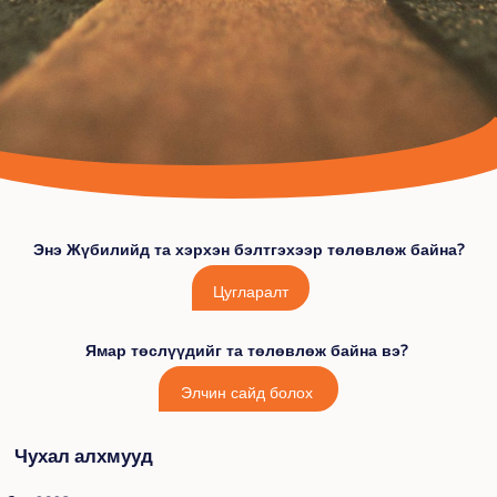
Энэ Жүбилийд та хэрхэн бэлтгэхээр төлөвлөж байна?
Цугларалт
Ямар төслүүдийг та төлөвлөж байна вэ?
Элчин сайд болох
Чухал алхмууд