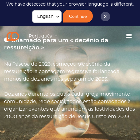
We have detected that your browser language is different.
Continue
x
JC2033
Década
Português
Chamado para um « decênio da
ressureição »
Na Páscoa de 2023, começou o decênio da
ressureição, a contagem regressiva foi lançada:
menos de dez anos nos separam de 2033.
Dez anos durante os quais cada Igreja, movimento,
comunidade, rede social, todos estão convidados à
organizar eventos que anunciem as festividades dos
2000 anos da ressureição de Jesus Cristo em 2033.