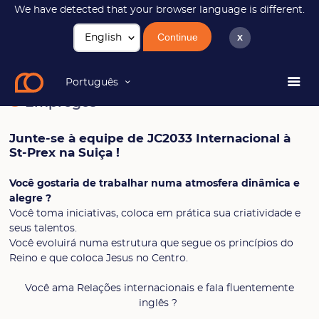
We have detected that your browser language is different.
Continue
x
Juntar-se
Empregos
Português
Empregos
Junte-se à equipe de JC2033 Internacional à
St-Prex na Suiça !
Você gostaria de trabalhar numa atmosfera dinâmica e
alegre ?
Você toma iniciativas, coloca em prática sua criatividade e
seus talentos.
Você evoluirá numa estrutura que segue os princípios do
Reino e que coloca Jesus no Centro.
Você ama Relações internacionais e fala fluentemente
inglês ?