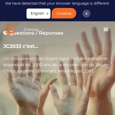
We have detected that your browser language is different.
Continue
x
JC2033
FAQ
Français
Questions / Réponses
JC2033 c’est...
Un mouvement de l’Esprit Saint invitant à célébrer
ensemble les 2000 ans de la résurrection de Jésus-
Christ. Le point culminant sera Pâques 2033.