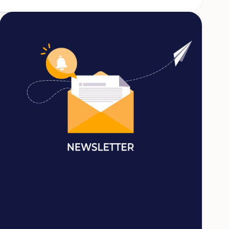
célébration. Les expériences de Dave Drum, Olivier
Fleury et Pierre-André Léchot mettent en lumière
cette préparation du jubilé des deux mille ans de la
résurrection du Christ.