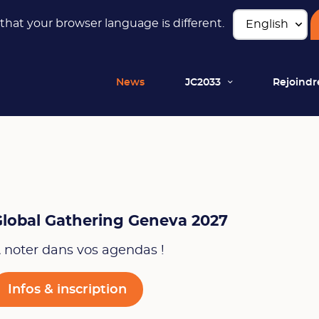
hat your browser language is different.
News
JC2033
Rejoindr
Global Gathering Geneva 2027
 noter dans vos agendas !
Infos & inscription