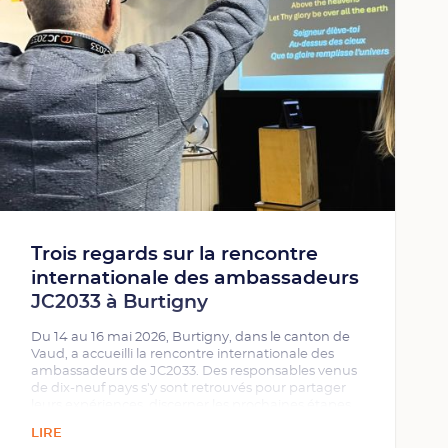
Trois regards sur la rencontre
internationale des ambassadeurs
JC2033 à Burtigny
Du 14 au 16 mai 2026, Burtigny, dans le canton de
Vaud, a accueilli la rencontre internationale des
ambassadeurs de JC2033. Des responsables venus
de dix-neuf pays s'y sont retrouvés pour partager
leurs expériences, discerner les prochaines étapes
du mouvement et approfondir les trois piliers qui
LIRE
constituent son ADN : l'unité, le témoignage et la