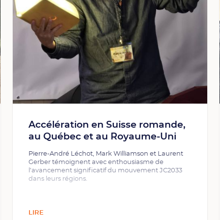
Accélération en Suisse romande,
au Québec et au Royaume-Uni
Pierre-André Léchot, Mark Williamson et Laurent
Gerber témoignent avec enthousiasme de
l’avancement significatif du mouvement JC2033
dans leurs régions.
LIRE