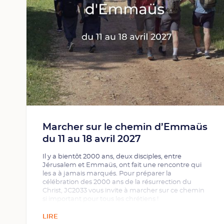
Marcher sur le chemin d’Emmaüs
du 11 au 18 avril 2027
Il y a bientôt 2000 ans, deux disciples, entre
Jérusalem et Emmaüs, ont fait une rencontre qui
les a à jamais marqués. Pour préparer la
célébration des 2000 ans de la résurrection du
Christ, JC2033 vous invite à marcher sur ce chemin
si important pour tous les chrétiens !
LIRE