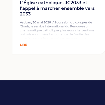
L’Église catholique, JC2033 et
l’appel à marcher ensemble vers
2033
Vatican, 30 mai 2026. À l’occasion du congrès de
Charis, le service international du Renouveau
charismatique catholique, plusieurs interventions
ont mis en lumière l’importance de l’unité des
chrétiens et de leur témoignage commun à
l’approche de Pâques 2033. Dans ce cadre, des
LIRE
responsables ont partagé leur conviction que cette
étape représente une occasion unique de
renouveler ensemble la mission de l’Église.