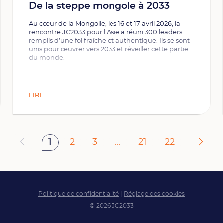
De la steppe mongole à 2033
Au cœur de la Mongolie, les 16 et 17 avril 2026, la
rencontre JC2033 pour l’Asie a réuni 300 leaders
remplis d’une foi fraîche et authentique. Ils se sont
unis pour œuvrer vers 2033 et réveiller cette partie
du monde.
LIRE
1
2
3
...
21
22
Politique de confidentialité
|
Réglage des cookies
© 2026 JC2033