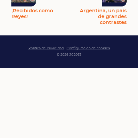
¡Recibidos como
Argentina, un país
Reyes!
de grandes
contrastes
Política de privacidad
|
Configuración de cookies
© 2026 JC2033