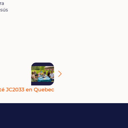
ra
esús
té JC2033 en Quebec