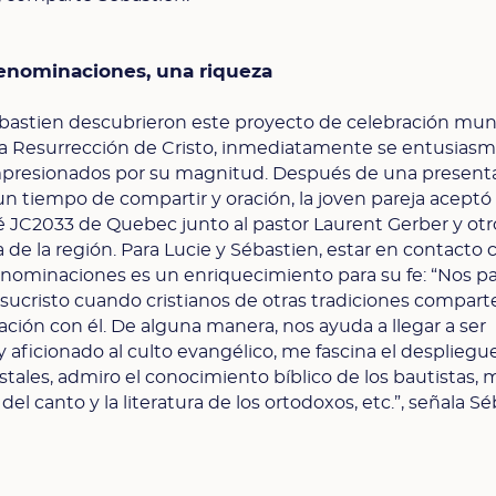
denominaciones, una riqueza
ébastien descubrieron este proyecto de celebración mun
 la Resurrección de Cristo, inmediatamente se entusiasm
presionados por su magnitud. Después de una present
 un tiempo de compartir y oración, la joven pareja aceptó
é JC2033 de Quebec junto al pastor Laurent Gerber y otr
a de la región. Para Lucie y Sébastien, estar en contacto 
enominaciones es un enriquecimiento para su fe: “Nos p
ucristo cuando cristianos de otras tradiciones compart
ción con él. De alguna manera, nos ayuda a llegar a ser
 aficionado al culto evangélico, me fascina el despliegu
tales, admiro el conocimiento bíblico de los bautistas, 
 del canto y la literatura de los ortodoxos, etc.”, señala S