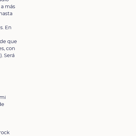
r a más
 hasta
s. En
o de que
es, con
). Será
 mi
de
rock