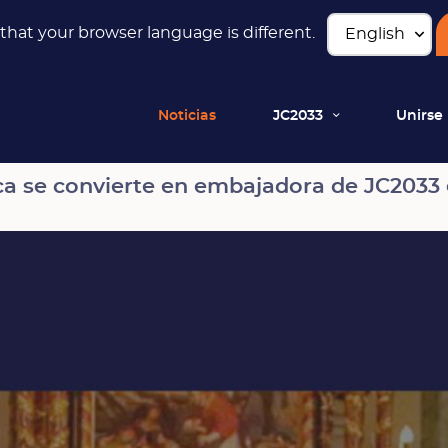
hat your browser language is different.
Noticias
JC2033
Unirse
ra de JC2033 en Quebec
ica se convierte en embajadora de JC203