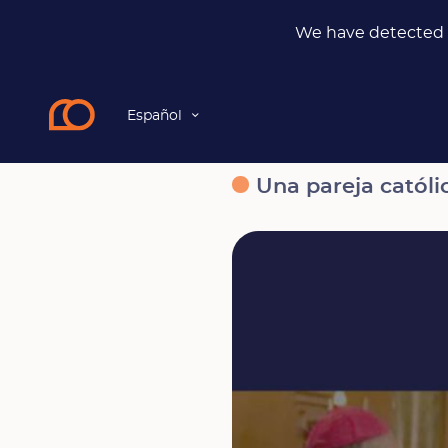
We have detected t
Español
Noticias
Una pareja católica se convierte en embajado
Una pareja catól