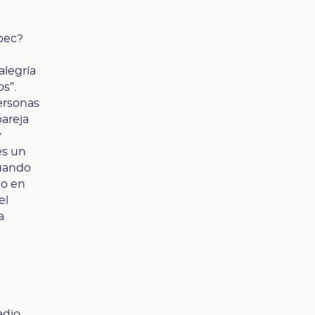
ebec?
alegría
s”.
ersonas
pareja
y
es un
Cuando
lo en
el
a
adio