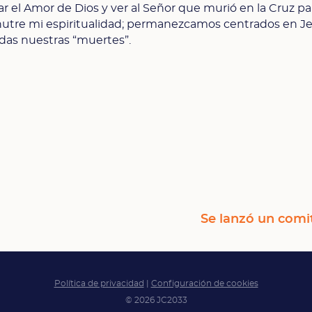
r el Amor de Dios y ver al Señor que murió en la Cruz pa
 nutre mi espiritualidad; permanezcamos centrados en J
das nuestras “muertes”.
Se lanzó un comi
Política de privacidad
|
Configuración de cookies
© 2026 JC2033