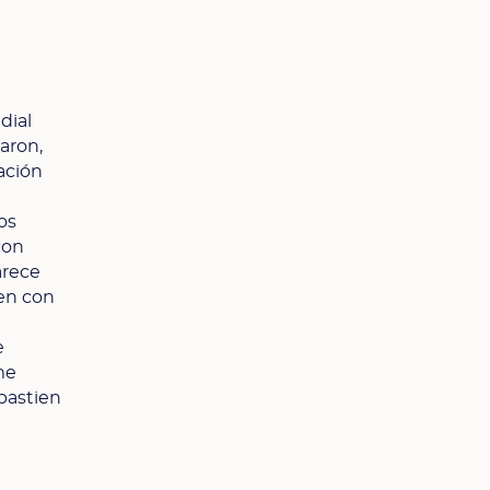
dial
aron,
ación
os
con
arece
en con
e
me
ébastien