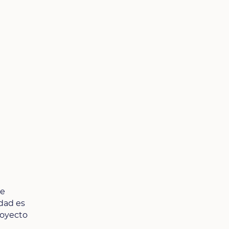
ue
idad es
royecto