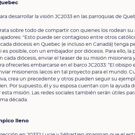
 Quebec
ra desarrollar la visión JC2033 en las parroquias de Qu
trata sobre todo de compartir con quienes los rodean su 
adores: "Esto puede ser contagioso entre otros católico
cada diócesis en Quebec (e incluso en Canadá) tenga p
 es posible, con un embajador por diócesis. Para ello, la 
n cada diócesis, enviar el teaser de su misión misionera 
ra ofrecerles embarcarse en el barco JC2033: “El obispo 
enviar misioneros laicos en tal proyecto para el mundo. 
iva, crea un precedente y otros pueden seguir su ejemp
tien. Por supuesto, él y su esposa cuentan con la ayuda d
 esta misión. Las redes sociales también serán útiles par
xima década.
ímpico lleno
rrección en 2033? Lucie y Sébastien imaginan que el est