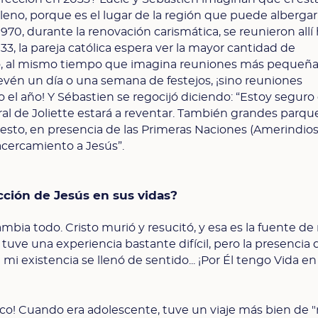
lleno, porque es el lugar de la región que puede alberga
970, durante la renovación carismática, se reunieron allí
3, la pareja católica espera ver la mayor cantidad de
o, al mismo tiempo que imagina reuniones más pequeña
revén un día o una semana de festejos, ¡sino reuniones
do el año! Y Sébastien se regocijó diciendo: “Estoy segur
ral de Joliette estará a reventar. También grandes parqu
 esto, en presencia de las Primeras Naciones (Amerindios
acercamiento a Jesús”.
ción de Jesús en sus vidas?
mbia todo. Cristo murió y resucitó, y esa es la fuente de
 tuve una experiencia bastante difícil, pero la presencia 
mi existencia se llenó de sentido... ¡Por Él tengo Vida en
ico! Cuando era adolescente, tuve un viaje más bien de "