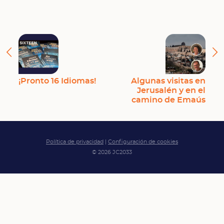
¡Pronto 16 Idiomas!
Algunas visitas en
Jerusalén y en el
camino de Emaús
Política de privacidad
|
Configuración de cookies
© 2026 JC2033