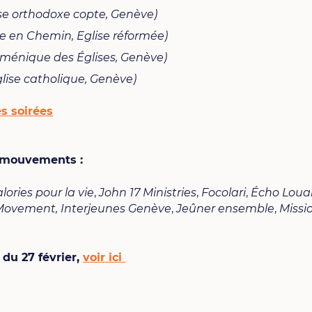
e orthodoxe copte, Genève)
e en Chemin, Eglise réformée)
cuménique des Églises, Genève)
glise catholique, Genève)
s soirées
es mouvements
:
lories pour la vie
,
John 17 Ministries
,
Focolari
,
Écho Loua
Movement,
Interjeunes Genève
,
Jeûner ensemble
,
Missi
 du 27 février,
voir ici