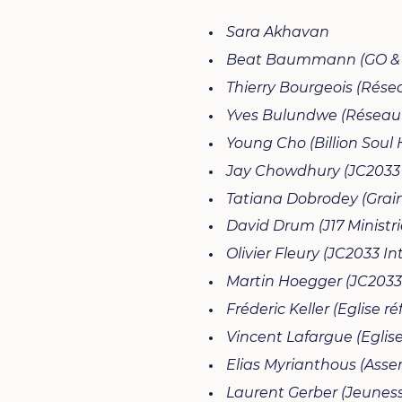
Sara Akhavan
Beat
Baummann (GO & 
Thierry Bourgeois (Rés
Yves Bulundwe (Réseau
Young Cho (Billion Soul 
Jay Chowdhury (JC2033
Tatiana Dobrodey (Grai
David Drum (J17 Ministri
Olivier Fleury (JC2033 In
Martin Hoegger (JC2033
Fréderic Keller (Eglise 
Vincent Lafargue (Eglis
Elias Myrianthous (Asse
Laurent Gerber (Jeuness