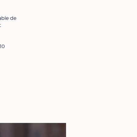
able de
t
(10