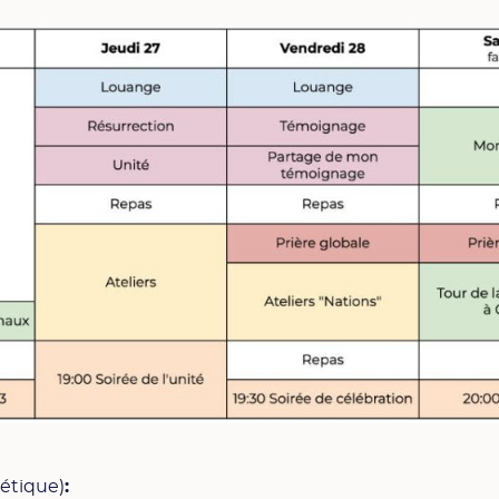
bétique)
: