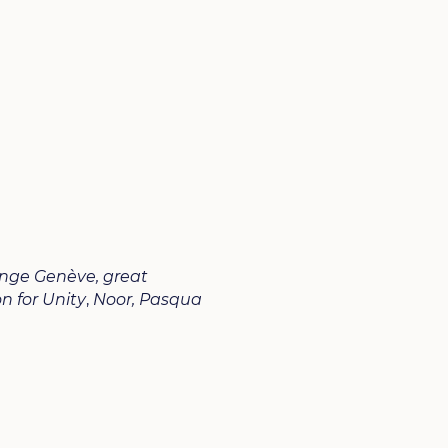
nge Genève,
great
on for Unity
,
Noor,
Pasqua