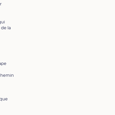
r
qui
de la
pape
 chemin
 que