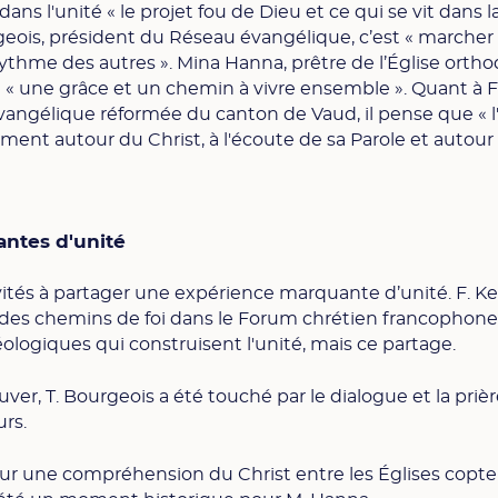
ns l'unité « le projet fou de Dieu et ce qui se vit dans l
rgeois, président du Réseau évangélique, c’est « marcher
ythme des autres ». Mina Hanna, prêtre de l’Église orth
« une grâce et un chemin à vivre ensemble ». Quant à F
 évangélique réformée du canton de Vaud, il pense que « l
ment autour du Christ, à l'écoute de sa Parole et autour
ntes d'unité
vités à partager une expérience marquante d’unité. F. Kel
 des chemins de foi dans le Forum chrétien francophone
éologiques qui construisent l'unité, mais ce partage.
er, T. Bourgeois a été touché par le dialogue et la priè
rs.
r une compréhension du Christ entre les Églises copte