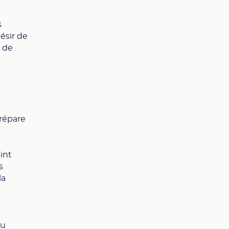
s
désir de
e de
prépare
oint
s
la
du