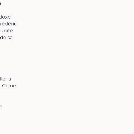
a
odoxe
rédéric
'unité
 de sa
ler a
. Ce ne
re