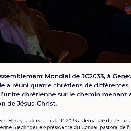
ssemblement Mondial de JC2033, à Genève,
e a réuni quatre chrétiens de différentes
 l’unité chrétienne sur le chemin menant 
on de Jésus-Christ.
livier Fleury, le directeur de JC2033 a demandé de résum
erine Riedlinger, ex-présidente du Conseil pastoral de l’