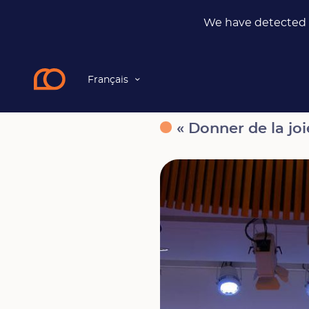
We have detected t
Français
News
« Donner de la joie à Dieu ». Une table ronde sur l
« Donner de la joi