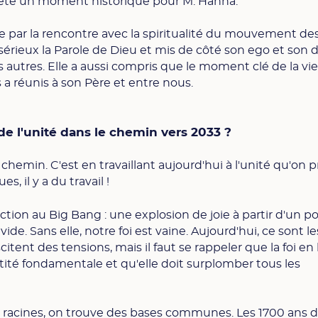
 été un moment historique pour M. Hanna.
e par la rencontre avec la spiritualité du mouvement de
au sérieux la Parole de Dieu et mis de côté son ego et son 
es autres. Elle a aussi compris que le moment clé de la vi
s a réunis à son Père et entre nous.
de l'unité dans le chemin vers 2033 ?
 chemin. C'est en travaillant aujourd'hui à l'unité qu'on 
s, il y a du travail !
ection au Big Bang : une explosion de joie à partir d'un p
ide. Sans elle, notre foi est vaine. Aujourd'hui, ce sont le
tent des tensions, mais il faut se rappeler que la foi en 
tité fondamentale et qu'elle doit surplomber tous les
x racines, on trouve des bases communes. Les 1700 ans 