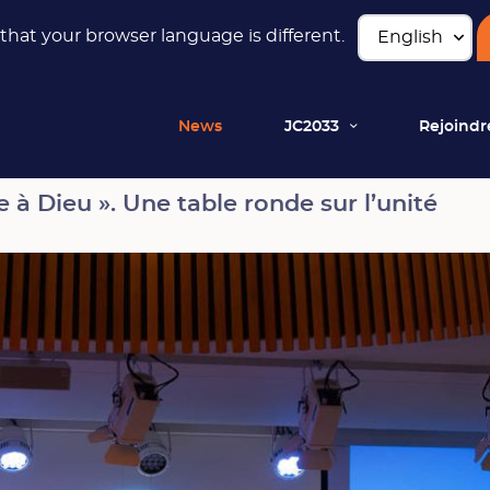
hat your browser language is different.
News
JC2033
Rejoindr
’unité
e à Dieu ». Une table ronde sur l’unité