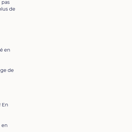
t pas
plus de
té en
age de
! En
t en