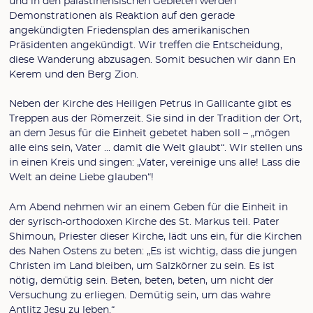
und in den palästinensischen Gebieten werden
Demonstrationen als Reaktion auf den gerade
angekündigten Friedensplan des amerikanischen
Präsidenten angekündigt. Wir treffen die Entscheidung,
diese Wanderung abzusagen. Somit besuchen wir dann En
Kerem und den Berg Zion.
Neben der Kirche des Heiligen Petrus in Gallicante gibt es
Treppen aus der Römerzeit. Sie sind in der Tradition der Ort,
an dem Jesus für die Einheit gebetet haben soll – „mögen
alle eins sein, Vater ... damit die Welt glaubt“. Wir stellen uns
in einen Kreis und singen: „Vater, vereinige uns alle! Lass die
Welt an deine Liebe glauben“!
Am Abend nehmen wir an einem Geben für die Einheit in
der syrisch-orthodoxen Kirche des St. Markus teil. Pater
Shimoun, Priester dieser Kirche, lädt uns ein, für die Kirchen
des Nahen Ostens zu beten: „Es ist wichtig, dass die jungen
Christen im Land bleiben, um Salzkörner zu sein. Es ist
nötig, demütig sein. Beten, beten, beten, um nicht der
Versuchung zu erliegen. Demütig sein, um das wahre
Antlitz Jesu zu leben.“