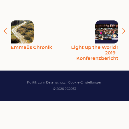
Emmaüs Chronik
Light up the World !
2019 -
Konferenzbericht
Politik zum Datenschutz
|
Cookie-Einstellungen
© 2026 JC2033