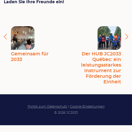
Laden Sie Ihre Freunde ein!
Gemeinsam für
Der HUB JC2033
2033
Québec: ein
leistungsstarkes
Instrument zur
Förderung der
Einheit
Politik zum Datenschutz
|
Cookie-Einstellungen
© 2026 JC2033