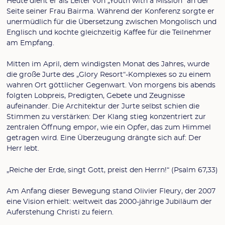
Heute dient er als Leiter von „Youth with a Mission“ an der
Seite seiner Frau Bairma. Während der Konferenz sorgte er
unermüdlich für die Übersetzung zwischen Mongolisch und
Englisch und kochte gleichzeitig Kaffee für die Teilnehmer
am Empfang.
Mitten im April, dem windigsten Monat des Jahres, wurde
die große Jurte des „Glory Resort“-Komplexes so zu einem
wahren Ort göttlicher Gegenwart. Von morgens bis abends
folgten Lobpreis, Predigten, Gebete und Zeugnisse
aufeinander. Die Architektur der Jurte selbst schien die
Stimmen zu verstärken: Der Klang stieg konzentriert zur
zentralen Öffnung empor, wie ein Opfer, das zum Himmel
getragen wird. Eine Überzeugung drängte sich auf: Der
Herr lebt.
„Reiche der Erde, singt Gott, preist den Herrn!“ (Psalm 67,33)
Am Anfang dieser Bewegung stand Olivier Fleury, der 2007
eine Vision erhielt: weltweit das 2000-jährige Jubiläum der
Auferstehung Christi zu feiern.