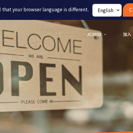
that your browser language is different.
C
JC2033
加入