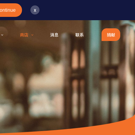
x
ontinue
商店
消息
联系
捐献